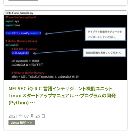
MELSEC iQ-R C 言語インテリジェント機能ユニット
Linux スタートアップマニュアル ～プログラムの開発
(Python) ～
2021 年 07 月 26 日
Linux 技術ネタ