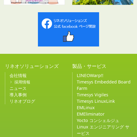
リネオソリューションズ
製品・サービス
会社情報
LINEOWarp!!
Timesys Embedded Board
採用情報
ニュース
Farm
導入事例
Timesys Vigiles
リネオブログ
Timesys LinuxLink
EMLinux
EMEliminator
Yocto コンシェルジュ
Linux エンジニアリング サ
ービス