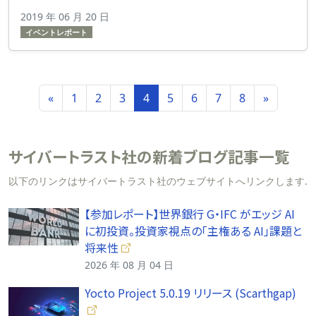
2019 年 06 月 20 日
イベントレポート
«
1
2
3
4
5
6
7
8
»
サイバートラスト社の新着ブログ記事一覧
以下のリンクはサイバートラスト社のウェブサイトへリンクします.
【参加レポート】世界銀行 G・IFC がエッジ AI
に初投資。投資家視点の「主権ある AI」課題と
将来性
2026 年 08 月 04 日
Yocto Project 5.0.19 リリース (Scarthgap)