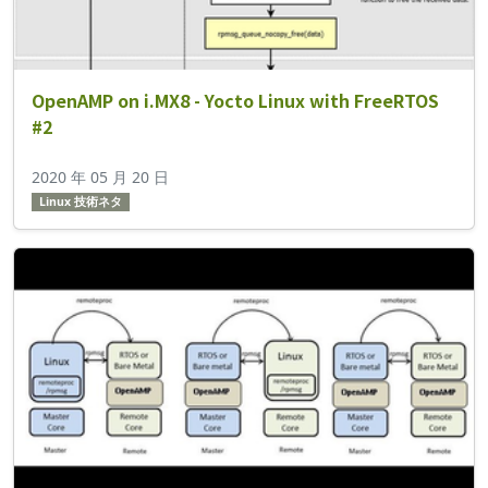
OpenAMP on i.MX8 - Yocto Linux with FreeRTOS
#2
2020 年 05 月 20 日
Linux 技術ネタ