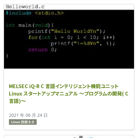
MELSEC iQ-R C 言語インテリジェント機能ユニット
Linux スタートアップマニュアル ～プログラムの開発( C
言語)～
2021 年 06 月 24 日
Linux 技術ネタ