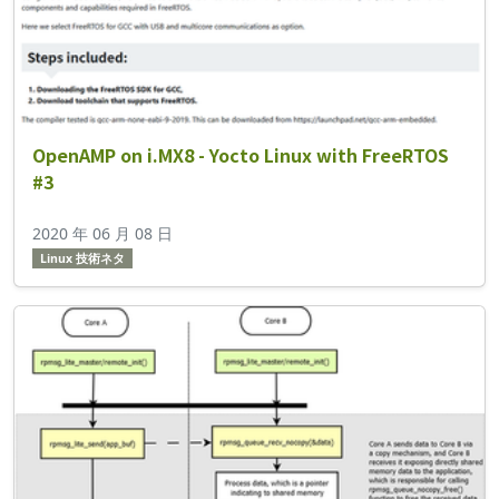
OpenAMP on i.MX8 - Yocto Linux with FreeRTOS
#3
2020 年 06 月 08 日
Linux 技術ネタ