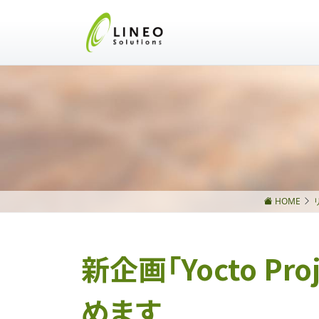
HOME
新企画「Yocto P
めます