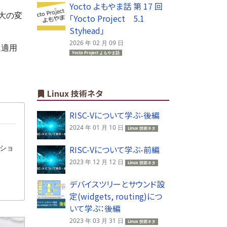
Yocto よもやま話 第 17 回
最大の変
「Yocto Project 5.1
Styhead」
2026 年 02 月 09 日
に適用
Yocto Project よもやま話
Linux 技術ネタ
RISC-Vについて学ぶ-後編
2024 年 01 月 10 日
Linux 技術ネタ
ーショ
RISC-Vについて学ぶ-前編
2023 年 12 月 12 日
Linux 技術ネタ
デバイスツリーとサウンド設
定(widgets, routing)につ
いて学ぶ：後編
2023 年 03 月 31 日
Linux 技術ネタ