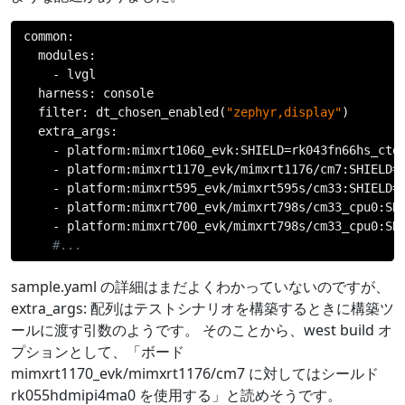
common
:
  modules
:
-
 lvgl

  harness
:
 console

  filter
:
 dt_chosen_enabled
(
"zephyr,display"
)
  extra_args
:
-
 platform
:
mimxrt1060_evk
:
SHIELD
=
rk043fn66hs_ctg

-
 platform
:
mimxrt1170_evk
/
mimxrt1176
/
cm7
:
SHIELD
=
-
 platform
:
mimxrt595_evk
/
mimxrt595s
/
cm33
:
SHIELD
=
-
 platform
:
mimxrt700_evk
/
mimxrt798s
/
cm33_cpu0
:
SH
-
 platform
:
mimxrt700_evk
/
mimxrt798s
/
cm33_cpu0
:
SH
#...
sample.yaml の詳細はまだよくわかっていないのですが、
extra_args: 配列はテストシナリオを構築するときに構築ツ
ールに渡す引数のようです。 そのことから、west build オ
プションとして、「ボード
mimxrt1170_evk/mimxrt1176/cm7 に対してはシールド
rk055hdmipi4ma0 を使用する」と読めそうです。