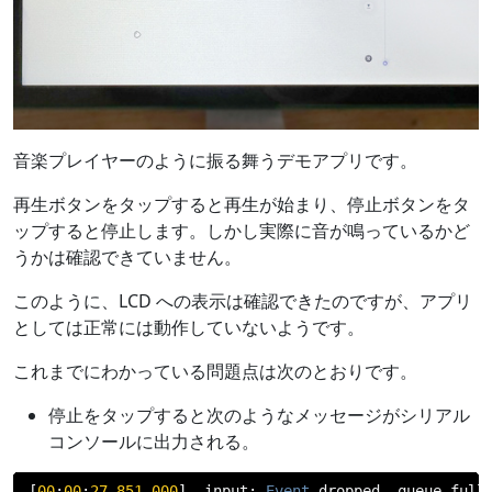
音楽プレイヤーのように振る舞うデモアプリです。
再生ボタンをタップすると再生が始まり、停止ボタンをタ
ップすると停止します。しかし実際に音が鳴っているかど
うかは確認できていません。
このように、LCD への表示は確認できたのですが、アプリ
としては正常には動作していないようです。
これまでにわかっている問題点は次のとおりです。
停止をタップすると次のようなメッセージがシリアル
コンソールに出力される。
[
00
:
00
:
27.851
,
000
]
 input
:
Event
 dropped
,
 queue full