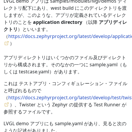
LVGL demo アプリは samples/modules/lvgl/demos ディ
レクトリ配下にあり、west build にこのディレクトリを渡
しますが、このような、アプリが定義されているディレク
トリのことを
application directory
（以降
アプリディレ
クトリ
）といいます。
（
https://docs.zephyrproject.org/latest/develop/applica
）
アプリディレクトリはいくつかのファイル及びディレクト
リから構成されます。そのなかの一つに sample.yaml（も
しくは testcase.yaml）があります。
これは テストアプリ・コンフィギュレーション・ファイル
と呼ばれるもので
（
https://docs.zephyrproject.org/latest/develop/test/twis
）、Twister という Zephyr の提供する Test Runner が
参照するファイルです。
LVGL demo アプリにも sample.yaml があり、見ると次の
ような記述がありました。