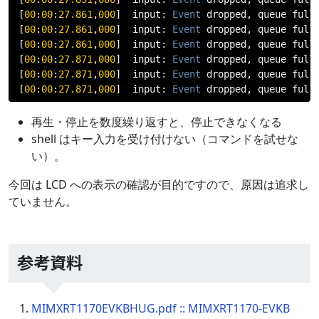
[
00
:
00
:
27.861
,
000
]
 input
:
Event
 dropped
,
 queue full
[
00
:
00
:
27.861
,
000
]
 input
:
Event
 dropped
,
 queue full
[
00
:
00
:
27.861
,
000
]
 input
:
Event
 dropped
,
 queue full
[
00
:
00
:
27.871
,
000
]
 input
:
Event
 dropped
,
 queue full
[
00
:
00
:
27.871
,
000
]
 input
:
Event
 dropped
,
 queue full
[
00
:
00
:
27.871
,
000
]
 input
:
Event
 dropped
,
 queue full
再生・停止を数度繰り返すと、停止できなくなる
shell はキー入力を受け付けない（コマンドを試せな
い）。
今回は LCD への表示の確認が目的ですので、原因は追求し
ていません。
参考資料
MIMXRT1170EVKBHUG.pdf :: MIMXRT1170-EVKB