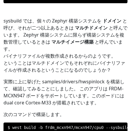
sysbuild では、個々の Zephyr 構築システムを
ドメイン
と
呼び、それが二つ以上あるときは
マルチドメイン
と呼んで
います。 Zephyr 構築システムに限らず構築システムを複
数管理しているときは
マルチイメージ構築
と呼んでいま
す。
バイナリファイルが複数作成されるからのようです。
ということはマルチドメインでもそれぞれにバイナリファ
イルが作成されるということになるのでしょうか？
実際に上に挙げた samples/drivers/hwspinlock を構築し
て、確認してみることにしました。 このアプリは FRDM-
MCXN947 ボードをサポートしています。このボードには
dual core Cortex-M33 が搭載されています。
次のコマンドで構築します。
$ west build 
-
b frdm_mcxn947
/
mcxn947
/
cpu0 
--
sysbuild