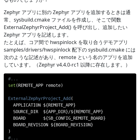
Zephyr アプリに別の Zephyr アプリを追加するときは通
常、sysbuild.cmake ファイルを作成し、そこで関数
ExternalZephyrProject_Add() を呼び出し、追加したい
Zephyr アプリを記述します。
たとえば、コア間で hwspinlock を取り合うデモアプリ
samples/drivers/hwspinlock 配下の sysbuild.cmake には
次のような記述があり、remote という名のアプリを追加
しています。（Zephyr v4.4.0-rc1 以降に存在します。）
#...
set
(
REMOTE_APP remote
)
ExternalZephyrProject_Add
(
  APPLICATION $
{
REMOTE_APP
}
  SOURCE_DIR  $
{
APP_DIR
}/
$
{
REMOTE_APP
}
  BOARD       $
{
SB_CONFIG_REMOTE_BOARD
}
  BOARD_REVISION $
{
BOARD_REVISION
}
)
#...