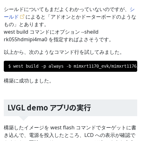
シールドについてもまだよくわかっていないのですが、
シ
ールド
によると「アドオンとかドーターボードのような
もの」とあります。
west build コマンドにオプション --sheild
rk055hdmipi4ma0 を指定すればよさそうです。
以上から、次のようなコマンド行を試してみました。
$ west build 
-
p always 
-
b mimxrt1170_evk
/
mimxrt1176
/
構築に成功しました。
LVGL demo アプリの実行
構築したイメージを west flash コマンドでターゲットに書
き込んで、電源を投入したところ、LCD への表示が確認で