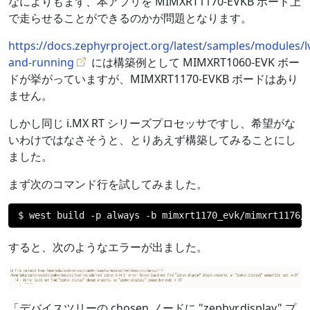
なによりもまず、本アプリを MIMXRT1170-EVKB ボード上
で走らせることができるのかが問題となります。
https://docs.zephyrproject.org/latest/samples/modules
and-running
には構築例として MIMXRT1060-EVK ボー
ドが挙がっていますが、MIMXRT1170-EVKB ボードはあり
ません。
しかし同じ i.MX RT シリーズプロセッサですし、希望がな
いわけではなさそうと、とりあえず構築してみることにし
ました。
まず次のコマンド行を試してみました。
$ west build 
-
p always 
-
b mimxrt1170_evk
/
mimxrt1176
/
すると、次のようなエラーが出ました。
「デバイスツリーの chosen ノードに "zephyr,display" プ