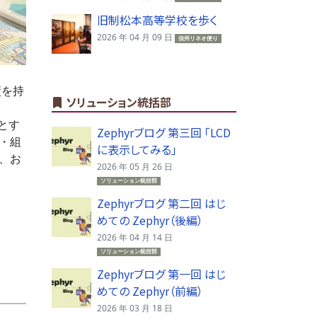
旧制松本高等学校を歩く
2026 年 04 月 09 日
信州リネオ便り
績を持
ソリューション統括部
とす
Zephyrブログ 第三回 「LCD
T・組
に表示してみる」
、お
2026 年 05 月 26 日
ソリューション統括部
Zephyrブログ 第二回 はじ
めての Zephyr（後編）
2026 年 04 月 14 日
ソリューション統括部
Zephyrブログ 第一回 はじ
めての Zephyr（前編）
2026 年 03 月 18 日