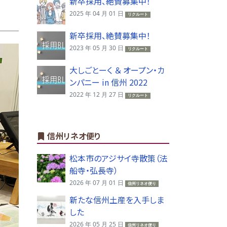
新卒採用、絶賛募集中！
2025 年 04 月 01 日
リクルート
新卒採用、絶賛募集中！
2023 年 05 月 30 日
リクルート
大しごとーく ＆ オープン・カ
ンパニー in 信州 2022
2022 年 12 月 27 日
リクルート
信州リネオ便り
松本市のアジサイ寺散策（法
船寺・弘長寺）
2026 年 07 月 01 日
信州リネオ便り
新たな信州土産を入手しま
した
2026 年 05 月 25 日
信州リネオ便り