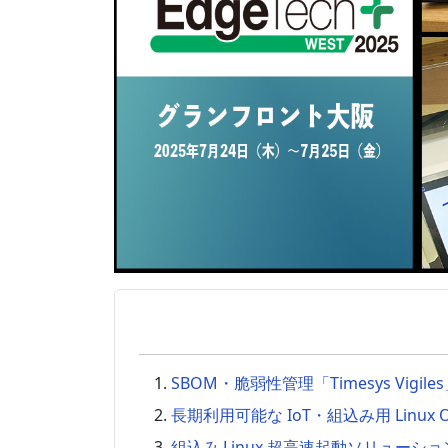
SBOM・脆弱性管理「Timesys Vigile
長期利用可能な IoT・組込み用 Linux O
組込み Linux 超高速起動ソリューション「