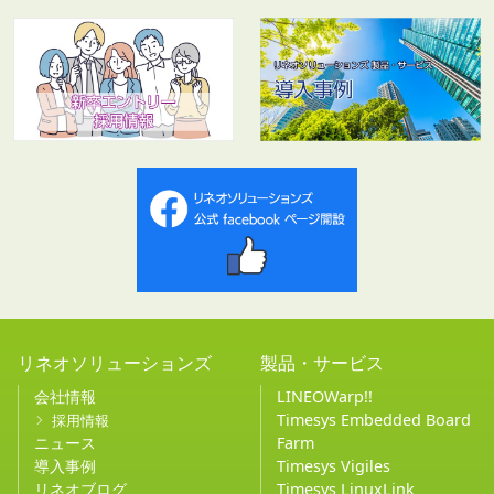
リネオソリューションズ
製品・サービス
会社情報
LINEOWarp!!
Timesys Embedded Board
採用情報
ニュース
Farm
導入事例
Timesys Vigiles
リネオブログ
Timesys LinuxLink