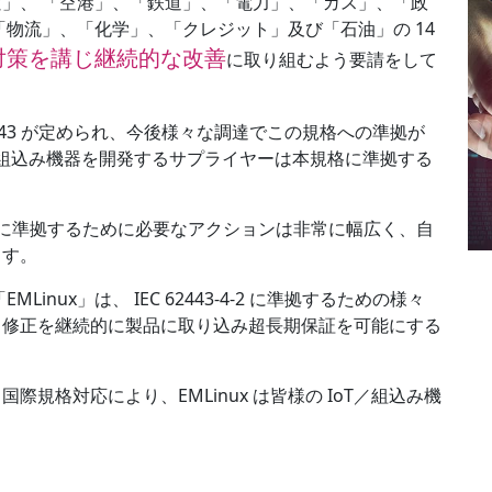
」、 「空港」、「鉄道」、「電力」、「ガス」、「政
「物流」、「化学」、「クレジット」及び「石油」の 14
対策を講じ継続的な改善
に取り組むよう要請をして
2443 が定められ、今後様々な調達でこの規格への準拠が
業組込み機器を開発するサプライヤーは本規格に準拠する
3-4-2 に準拠するために必要なアクションは非常に幅広く、自
ます。
Linux」は、 IEC 62443-4-2 に準拠するための様々
ィ修正を継続的に製品に取り込み超長期保証を可能にする
規格対応により、EMLinux は皆様の IoT／組込み機