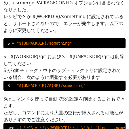
め、usrmerge PACKAGECONFIG オプションは含まれなく
なりました。
レシピで S が ${WORKDIR}/something に設定されている
と、サポートされないので、エラーが発生します。以下の
ように変更してください。
S 
=
"${UNPACKDIR}/something"
S = ${WORKDIR}/git および S = ${UNPACKDIR}/git は削除
してください
S が git チェックアウトのサブディレクトリに設定されて
いる場合、次のように調整する必要があります
S 
=
"${UNPACKDIR}/${BP}/something"
Sedコマンドを使って自動でSの設定を削除することもでき
ます。
ただし、コマンドにより大量の空行が挿入される可能性が
ありますのでご注意ください。
sed 
-
i 
"/^S = \"\${WORKDIR}\/git\"/d"
`find . -name 