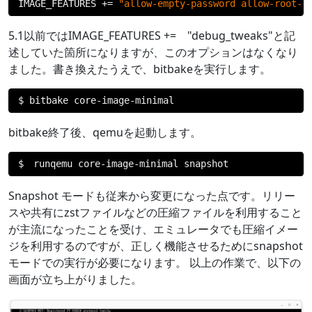
IMAGE_FEATURES 
+=
"allow-empty-password allow-root-l
5.1以前ではIMAGE_FEATURES += "debug_tweaks"と記
述していた箇所になりますが、このオプションはなくなり
ました。書き換えたうえで、bitbakeを実行します。
$ bitbake core
-
image
-
minimal
bitbake終了後、qemuを起動します。
$
runqemu core
-
image
-
minimal snapshot
Snapshot モードも従来から変更になった点です。リリー
スや共有にzstファイルなどの圧縮ファイルを利用すること
が主流になったことを受け、エミュレータでも圧縮イメー
ジを利用するのですが、正しく機能させるためにsnapshot
モードでの実行が必要になります。 以上の作業で、以下の
画面が立ち上がりました。