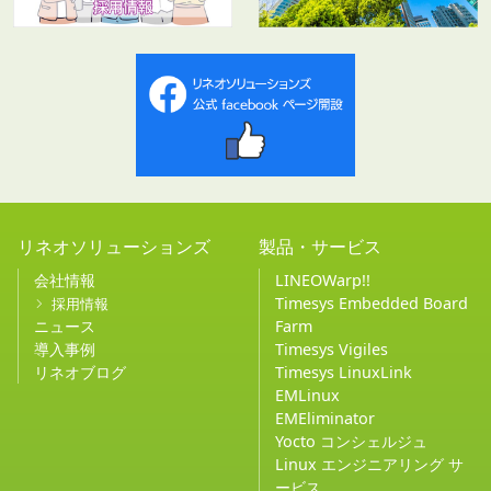
リネオソリューションズ
製品・サービス
会社情報
LINEOWarp!!
Timesys Embedded Board
採用情報
ニュース
Farm
導入事例
Timesys Vigiles
リネオブログ
Timesys LinuxLink
EMLinux
EMEliminator
Yocto コンシェルジュ
Linux エンジニアリング サ
ービス