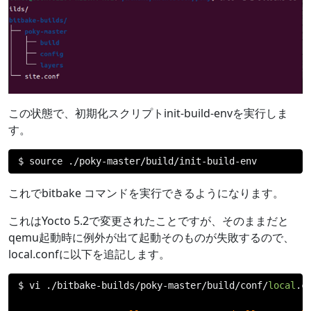
この状態で、初期化スクリプトinit-build-envを実行しま
す。
$ source 
./
poky
-
master
/
build
/
init
-
build
-
env
これでbitbake コマンドを実行できるようになります。
これはYocto 5.2で変更されたことですが、そのままだと
qemu起動時に例外が出て起動そのものが失敗するので、
local.confに以下を追記します。
$ vi 
./
bitbake
-
builds
/
poky
-
master
/
build
/
conf
/
local
.
c