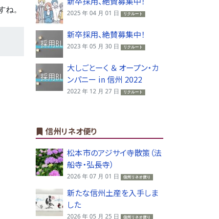
新卒採用、絶賛募集中！
すね。
2025 年 04 月 01 日
リクルート
新卒採用、絶賛募集中！
2023 年 05 月 30 日
リクルート
大しごとーく ＆ オープン・カ
ンパニー in 信州 2022
2022 年 12 月 27 日
リクルート
信州リネオ便り
松本市のアジサイ寺散策（法
船寺・弘長寺）
2026 年 07 月 01 日
信州リネオ便り
新たな信州土産を入手しま
した
2026 年 05 月 25 日
信州リネオ便り