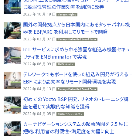
じ脆弱性管理の作業効率を劇的に改善
2023 年 10 月 19 日
Timesys Vigiles
国外の開発拠点から日本国内にあるタッチパネル機
器を EBF/ARC を利用してリモートで開発
2023 年 02 月 07 日
Timesys Embedded Board Farm
IoT サービスに求められる強固な組込み機器セキュ
リティを EMEliminator で実現
2022 年 06 月 09 日
EMEliminator
テレワークでもボードを使った組込み開発が行える –
EBF により高効率なリモート開発環境を実現
2022 年 04 月 13 日
Timesys Embedded Board Farm
初めての Yocto BSP 開発、リネオのトレーニング講
座を通じて実戦的な知識を獲得
2022 年 04 月 05 日
Yocto コンシェルジュ
カーナビゲーションシステムの起動時間を 2.5 秒に
短縮、利用者の利便性・満足度を大幅に向上