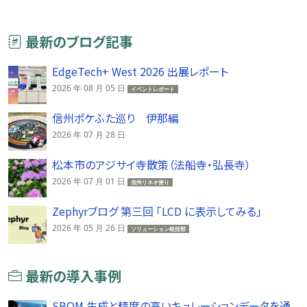
最新のブログ記事
EdgeTech+ West 2026 出展レポート
2026 年 08 月 05 日
イベントレポート
信州ポケふた巡り 伊那編
2026 年 07 月 28 日
松本市のアジサイ寺散策（法船寺・弘長寺）
2026 年 07 月 01 日
信州リネオ便り
Zephyrブログ 第三回 「LCD に表示してみる」
2026 年 05 月 26 日
ソリューション統括部
最新の導入事例
SBOM 生成と精度の高いキュレーションデータを通