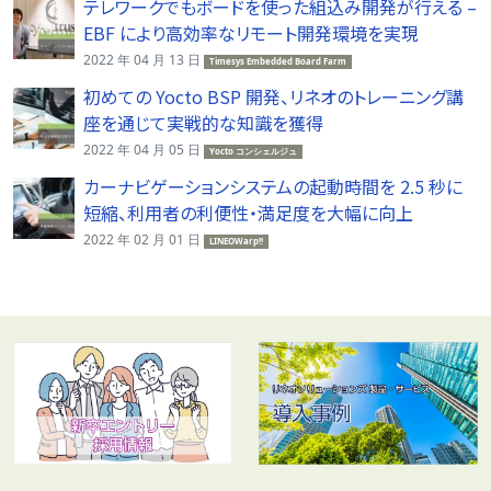
テレワークでもボードを使った組込み開発が行える –
EBF により高効率なリモート開発環境を実現
2022 年 04 月 13 日
Timesys Embedded Board Farm
初めての Yocto BSP 開発、リネオのトレーニング講
座を通じて実戦的な知識を獲得
2022 年 04 月 05 日
Yocto コンシェルジュ
カーナビゲーションシステムの起動時間を 2.5 秒に
短縮、利用者の利便性・満足度を大幅に向上
2022 年 02 月 01 日
LINEOWarp!!