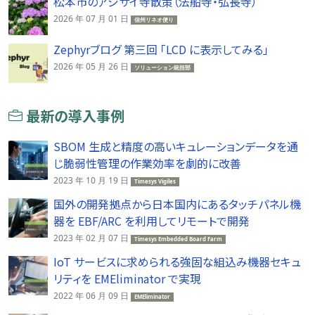
松本市のアジサイ寺散策（法船寺・弘長寺）
2026 年 07 月 01 日
信州リネオ便り
Zephyrブログ 第三回 「LCD に表示してみる」
2026 年 05 月 26 日
ソリューション統括部
最新の導入事例
SBOM 生成と精度の高いキュレーションデータを通
じ脆弱性管理の作業効率を劇的に改善
2023 年 10 月 19 日
Timesys Vigiles
国外の開発拠点から日本国内にあるタッチパネル機
器を EBF/ARC を利用してリモートで開発
2023 年 02 月 07 日
Timesys Embedded Board Farm
IoT サービスに求められる強固な組込み機器セキュ
リティを EMEliminator で実現
2022 年 06 月 09 日
EMEliminator