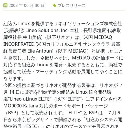
2003 年 06 月 30 日
プレスリリース
組込み Linux を提供するリネオソリューションズ株式会社
[英語表記: Lineo Solutions, Inc. 本社：長野県塩尻 代表取
締役社長 牛山美信]（以下リネオ）は、米国 MEDIAQ
INCORPRATED.[米国カリフォルニア州サンタクララ 最高
経営責任者 Elie Antoun]（以下 MEDIAQ）と提携したこと
を発表しました。今後リネオは、MEDIAQ の評価ボードに
対応する組込み Linux を開発・販売するとともに、両社で
協働して販売・マーケティング活動を展開してゆくことに
なります。
今回の提携に基づきリネオが開発する製品は、リネオが ７
月 14 日に販売を開始予定の組込み Linux 統合開発環
境"Lineo uLinux ELITE"（以下"ELITE"）にアドインされる
MQ9000-Katana 対応のボードサポートパッケージ
（BSP）として販売されます。"ELITE" と BSP は、７月 9
日から東京ビッグサイトで開催される「組込みシステム開
発技術展（ESEC）」のリネオのブースでデモ展示されま