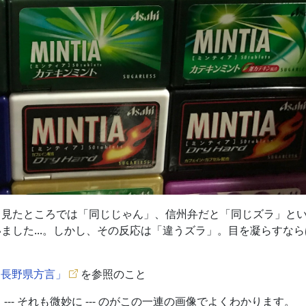
と見たところでは「同じじゃん」、信州弁だと「同じズラ」と
ました...。しかし、その反応は「違うズラ」。目を凝らすなら
a 「長野県方言」
を参照のこと
-- それも微妙に --- のがこの一連の画像でよくわかります。