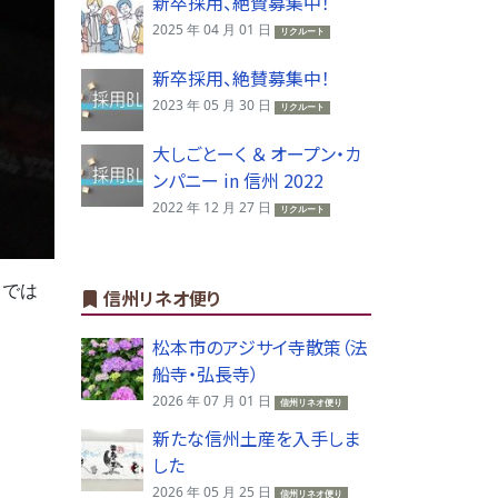
新卒採用、絶賛募集中！
2025 年 04 月 01 日
リクルート
新卒採用、絶賛募集中！
2023 年 05 月 30 日
リクルート
大しごとーく ＆ オープン・カ
ンパニー in 信州 2022
2022 年 12 月 27 日
リクルート
中では
信州リネオ便り
松本市のアジサイ寺散策（法
船寺・弘長寺）
2026 年 07 月 01 日
信州リネオ便り
新たな信州土産を入手しま
した
2026 年 05 月 25 日
信州リネオ便り