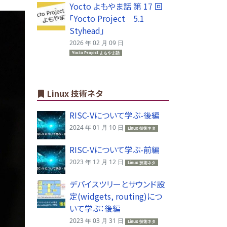
Yocto よもやま話 第 17 回
「Yocto Project 5.1
Styhead」
2026 年 02 月 09 日
Yocto Project よもやま話
Linux 技術ネタ
RISC-Vについて学ぶ-後編
2024 年 01 月 10 日
Linux 技術ネタ
RISC-Vについて学ぶ-前編
2023 年 12 月 12 日
Linux 技術ネタ
デバイスツリーとサウンド設
定(widgets, routing)につ
いて学ぶ：後編
2023 年 03 月 31 日
Linux 技術ネタ