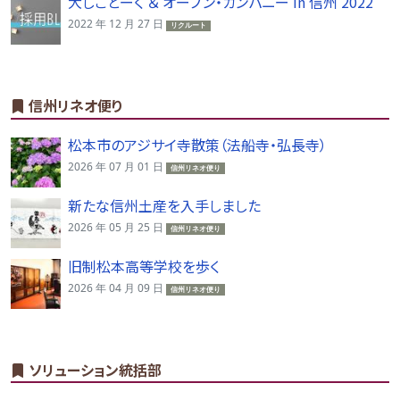
大しごとーく ＆ オープン・カンパニー in 信州 2022
2022 年 12 月 27 日
リクルート
信州リネオ便り
松本市のアジサイ寺散策（法船寺・弘長寺）
2026 年 07 月 01 日
信州リネオ便り
新たな信州土産を入手しました
2026 年 05 月 25 日
信州リネオ便り
旧制松本高等学校を歩く
2026 年 04 月 09 日
信州リネオ便り
ソリューション統括部