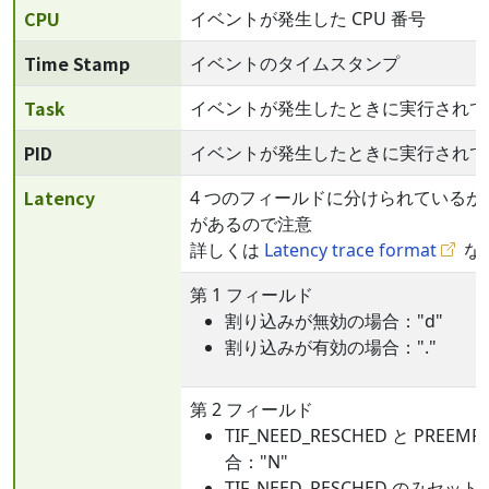
CPU
イベントが発生した CPU 番号
Time Stamp
イベントのタイムスタンプ
Task
イベントが発生したときに実行されて
PID
イベントが発生したときに実行されてい
Latency
4 つのフィールドに分けられている
があるので注意
詳しくは
Latency trace format
な
第 1 フィールド
割り込みが無効の場合："d"
割り込みが有効の場合："."
第 2 フィールド
TIF_NEED_RESCHED と PRE
合："N"
TIF_NEED_RESCHED のみセッ