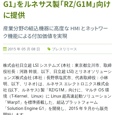
G1」をルネサス製「RZ/G1M」向け
に提供
産業分野の組込機器に高度な HMI とネットワー
ク機能による付加価値を実現
2015 年 05 月 08 日
プレスリリース
株式会社日立超 LSI システムズ (本社：東京都立川市、取締
役社長：河路 幹規、以下、日立超 LSI) とリネオソリューシ
ョンズ株式会社 (本社：長野県塩尻市、代表取締役：小林
明、以下、リネオ) は、ルネサス エレクトロニクス株式会
社 (以下、ルネサス) 製「RZ/G1M」向けに、マルチ OS 環
境（T-Kernel、Linux）に Linux 超高速起動ソリューション
「Warp!!」を標準搭載した、組込プラットフォーム
「Solution Engine G1」を開発し、2015 年 9 月から販売
開始します。