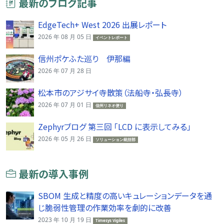
最新のブログ記事
EdgeTech+ West 2026 出展レポート
2026 年 08 月 05 日
イベントレポート
信州ポケふた巡り 伊那編
2026 年 07 月 28 日
松本市のアジサイ寺散策（法船寺・弘長寺）
2026 年 07 月 01 日
信州リネオ便り
Zephyrブログ 第三回 「LCD に表示してみる」
2026 年 05 月 26 日
ソリューション統括部
最新の導入事例
SBOM 生成と精度の高いキュレーションデータを通
じ脆弱性管理の作業効率を劇的に改善
2023 年 10 月 19 日
Timesys Vigiles