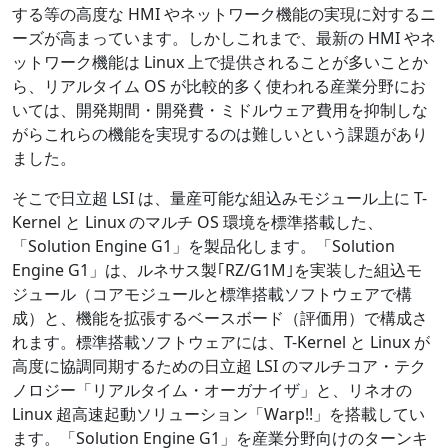
する等の高度な HMI やネットワーク機能の実現に対するニ
ーズが高まっています。しかしこれまで、最新の HMI やネ
ットワーク機能は Linux 上で提供されることが多いことか
ら、リアルタイム OS が比較的多く使われる産業分野にお
いては、開発期間・開発費・ミドルウェア費用を抑制しな
がらこれらの機能を実現するのは難しいという課題があり
ました。
そこで日立超 LSI は、量産可能な組込みモジュール上に T-
Kernel と Linux のマルチ OS 環境を標準搭載した、
「Solution Engine G1」を製品化します。「Solution
Engine G1」は、ルネサス製｢RZ/G1M｣を実装した組込モ
ジュール（コアモジュールと標準搭載ソフトウェアで構
成）と、機能を拡張するベースボード（評価用）で構成さ
れます。標準搭載ソフトウェアには、T-Kernel と Linux が
高度に協調同期するための日立超 LSI のマルチコア・テク
ノロジー「リアルタイム・オーガナイザ」と、リネオの
Linux 超高速起動ソリューション「Warp!!」を搭載してい
ます。「Solution Engine G1」を産業分野向けのターンキ