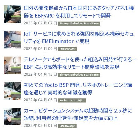
国外の開発拠点から日本国内にあるタッチパネル機
器を EBF/ARC を利用してリモートで開発
2023 年 02 月 07 日
Timesys Embedded Board Farm
IoT サービスに求められる強固な組込み機器セキュ
リティを EMEliminator で実現
2022 年 06 月 09 日
EMEliminator
テレワークでもボードを使った組込み開発が行える –
EBF により高効率なリモート開発環境を実現
2022 年 04 月 13 日
Timesys Embedded Board Farm
初めての Yocto BSP 開発、リネオのトレーニング講
座を通じて実戦的な知識を獲得
2022 年 04 月 05 日
Yocto コンシェルジュ
カーナビゲーションシステムの起動時間を 2.5 秒に
短縮、利用者の利便性・満足度を大幅に向上
2022 年 02 月 01 日
LINEOWarp!!