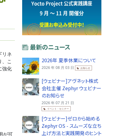
最新のニュース
以下リネ
2026年 夏季休業について
より、こ
2026 年 08 月 03 日
らに強化
お知らせ
[ウェビナー]アヴネット株式
会社主催 Zephyr ウェビナー
のお知らせ
2026 年 07 月 21 日
イベント・セミナー
[ウェビナー]ゼロから始める
Zephyr OS - スムーズな立ち
上げ方法と実践開発のヒント
利用が可