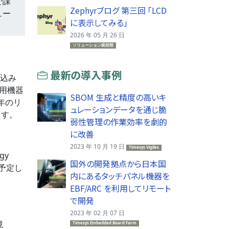
で課
Zephyrブログ 第三回 「LCD
ュー
に表示してみる」
2026 年 05 月 26 日
ソリューション統括部
最新の導入事例
組込み
務用機器
SBOM 生成と精度の高いキ
年のリ
ュレーションデータを通じ脆
ます。
弱性管理の作業効率を劇的
に改善
2023 年 10 月 19 日
Timesys Vigiles
gy
国外の開発拠点から日本国
を予定し
内にあるタッチパネル機器を
EBF/ARC を利用してリモート
で開発
2023 年 02 月 07 日
境
Timesys Embedded Board Farm