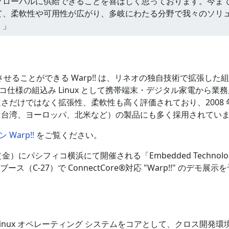
グローバルに供給できることを喜ばしく思っております。今ま
て、柔軟性や可用性が広がり、多岐にわたる分野で我々のソリ
。」
させることができる Warp!! は、リネオの独自技術で拡張した
エコ仕様の組込み Linux として携帯端末・デジタル家電から業
さだけではなく拡張性、柔軟性も高く評価されており、2008 
、台湾、ヨーロッパ、北米など）の製品にも多く採用されてい
Warp!!
をご覧ください。
日（金）にパシフィコ横浜にて開催される「Embedded Technolo
ス（C-27）で ConnectCore®対応 "Warp!!" のデモ展示
inux オペレーティング システムをコアとして、クロス開発環