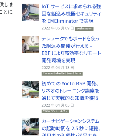
提供しま
IoT サービスに求められる強
ことに
固な組込み機器セキュリティ
を EMEliminator で実現
2022 年 06 月 09 日
EMEliminator
テレワークでもボードを使っ
た組込み開発が行える –
EBF により高効率なリモート
開発環境を実現
2022 年 04 月 13 日
Timesys Embedded Board Farm
初めての Yocto BSP 開発、
リネオのトレーニング講座を
通じて実戦的な知識を獲得
2022 年 04 月 05 日
Yocto コンシェルジュ
カーナビゲーションシステム
の起動時間を 2.5 秒に短縮、
利用者の利便性・満足度を