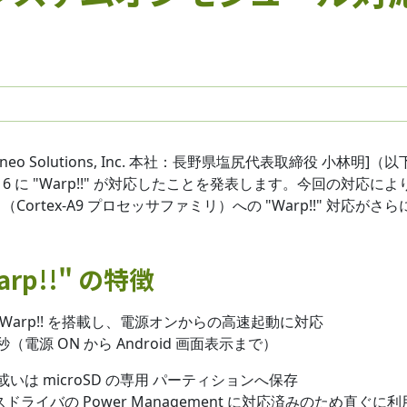
o Solutions, Inc. 本社：長野県塩尻代表取締役 小林明]（
ctCore® 6 に "Warp!!" が対応したことを発表します。今回の対応に
6 （Cortex-A9 プロセッサファミリ）への "Warp!!" 対応がさ
Warp!!" の特徴
C に Warp!! を搭載し、電源オンからの高速起動に対応
3 秒（電源 ON から Android 画面表示まで）
いは microSD の専用 パーティションへ保存
バイスドライバの Power Management に対応済みのため直ぐに