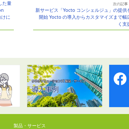
した量
次の記事
on
新サービス「Yocto コンシェルジュ」の提供
向けに
開始 Yocto の導入からカスタマイズまで幅
く支
製品・サービス