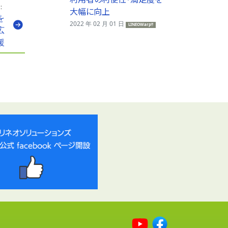
：
大幅に向上
を
2022 年 02 月 01 日
LINEOWarp!!
広
援