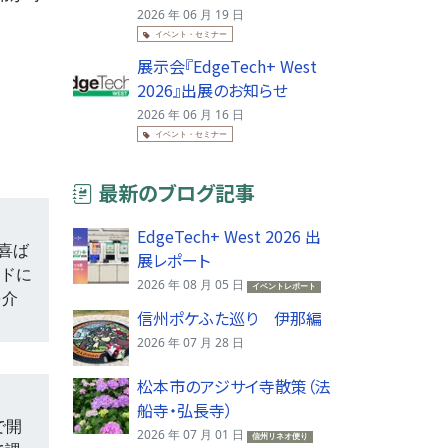
2026 年 06 月 19 日
イベント・セミナー
展示会『EdgeTech+ West
2026』出展のお知らせ
2026 年 06 月 16 日
イベント・セミナー
最新のブログ記事
EdgeTech+ West 2026 出
変喜ば
展レポート
ードに
2026 年 08 月 05 日
イベントレポート
を介
信州ポケふた巡り 伊那編
2026 年 07 月 28 日
松本市のアジサイ寺散策（法
船寺・弘長寺）
で開
2026 年 07 月 01 日
信州リネオ便り