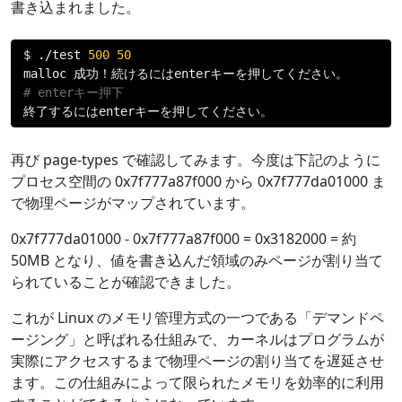
書き込まれました。
$ 
./
test 
500
50
malloc 
成功！続けるには
enter
キーを押してください。
# enterキー押下
終了するには
enter
キーを押してください。
再び page-types で確認してみます。今度は下記のように
プロセス空間の 0x7f777a87f000 から 0x7f777da01000 ま
で物理ページがマップされています。
0x7f777da01000 - 0x7f777a87f000 = 0x3182000 = 約
50MB となり、値を書き込んだ領域のみページが割り当て
られていることが確認できました。
これが Linux のメモリ管理方式の一つである「デマンドペ
ージング」と呼ばれる仕組みで、カーネルはプログラムが
実際にアクセスするまで物理ページの割り当てを遅延させ
ます。この仕組みによって限られたメモリを効率的に利用