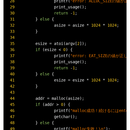
28
                 printf
(
"error: ALLOC_SIZEの値
29
                 print_usage
();
30
return
-
1
;
31
}
else
{
32
                 asize 
=
 asize 
*
1024
*
1024
;
33
}
34
35
         esize 
=
 atoi
(
argv
[
2
]);
36
if
(
esize 
<
0
)
{
37
                 printf
(
"error: EAT_SIZEの値が
38
                 print_usage
();
39
return
-
1
;
40
}
else
{
41
                 esize 
=
 esize 
*
1024
*
1024
;
42
}
43
44
         addr 
=
 malloc
(
asize
);
45
if
(
addr 
>
0
)
{
46
                 printf
(
"malloc成功！続けるにはent
47
                 getchar
();
48
}
else
{
49
                 printf
(
"malloc失敗！\n"
);