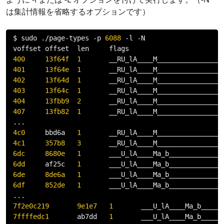
は集計情報を省略するオプションです）
$ sudo 
./
page
-
types 
-
p 
6088
-
l 
-
N

400
13f64f
1
401
13f64e
1
402
13f64d
1
403
13f64c
1
404
13fbb9
2
407
13fb82
1
...
4c0
     bbd6a   
1
4c1
357b8
3
6dc
8680e
1
6dd
     af25c   
1
6de
8de6a
1
6df
852de
1
...
7f2e0c219
9e1e7
1
7ffffedc1
       ab7dd   
1