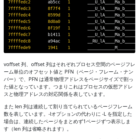
7ffffedc2
       ab5cc   
1
7ffffedc3
8f7f4
1
7ffffedc4
8599d
1
7ffffedc5
8d0a0
1
7ffffedc6
8f19f
1
7ffffedc7
       b1411   
1
7ffffedc8
       a94ac   
1
7ffffede9
1941
1
       ___________M________
voffset 列、offset 列はそれぞれプロセス空間のページフレ
ーム単位のオフセット値と PFN（ページ・フレーム・ナン
バー）で、PFN は通常物理アドレスをページサイズで割っ
た値となっています。つまりこれはプロセスの仮想アドレ
スと物理アドレスの対応関係を表しています。
また len 列は連続して割り当てられているページフレーム
数を表しています。-lオプションの代わりに -L を指定した
場合は、連続したページをまとめず1ページずつ表示しま
す（len 列は省略されます）。