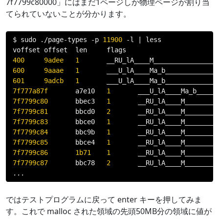
7f7799c80000」にはまだ1ページしか物理ページが割り当
てられていないことが分かります。
$ sudo 
./
page
-
types 
-
p 
11900
-
l 
|
 less

400
9adee
1
600
9aaae
1
601
9adcb
1
7f777a87f
       a7e10   
1
       ___U_lA____Ma_b_____
7f7799c80
       bbec3   
1
7f7799c81
       bbcd0   
2
7f7799c83
       bbce0   
1
7f7799c84
       bbc9b   
1
7f7799c85
       bbce4   
1
7f7799c86
1b71
1
7f7799c87
       bbc78   
2
...
ではテストプログラムに戻って enter キーを押してみま
す。これで malloc された領域の先頭50MB分の領域に値が