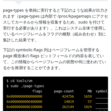
page-types を単純に実行すると下記のような結果が出力さ
れます（page-types は内部で /proc/kpagemaps にアクセ
スしてカーネルから情報を収集するため、sudo を付けて
実行する必要があります）。これはシステム全体で使用し
ているページフレームをフラグの種類（組み合わせ）別に
集計した結果です。
下記の symbolic-flags 列はページフレームを管理する
page 構造体の flags ビットフィールドの内容を表してい
て、この情報からページフレームの状態や何に使われてい
るかを推測することができます。
$ cd tools
/
vm

$ sudo 
./
page
-
types

             flags      page
-
count       MB  symboli
0x0000000000000000
424756
1659
0x0000000000400000
14819
57
0x0000000000100000
262144
1024