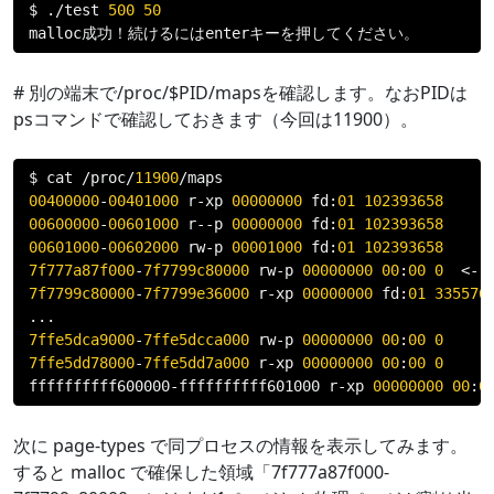
$ 
./
test 
500
50
malloc
成功！続けるには
enter
キーを押してください。
# 別の端末で/proc/$PID/mapsを確認します。なおPIDは
psコマンドで確認しておきます（今回は11900）。
$ cat 
/
proc
/
11900
/
00400000
-
00401000
 r
-
xp 
00000000
 fd
:
01
102393658
00600000
-
00601000
 r
--
p 
00000000
 fd
:
01
102393658
00601000
-
00602000
 rw
-
p 
00001000
 fd
:
01
102393658
7f777a87f000
-
7f7799c80000
 rw
-
p 
00000000
00
:
00
0
<--
7f7799c80000
-
7f7799e36000
 r
-
xp 
00000000
 fd
:
01
335576
...
7ffe5dca9000
-
7ffe5dcca000
 rw
-
p 
00000000
00
:
00
0
7ffe5dd78000
-
7ffe5dd7a000
 r
-
xp 
00000000
00
:
00
0
ffffffffff600000
-
ffffffffff601000 r
-
xp 
00000000
00
:
0
次に page-types で同プロセスの情報を表示してみます。
すると malloc で確保した領域「7f777a87f000-