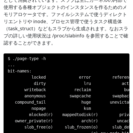
として消費されています。スラブは主にカーネルの内部で
使用する各種オブジェクトのインスタンスを作るためのメ
モリアロケータです。ファイルシステムで使うディレクト
リエントリや inode、プロセス管理で使うタスク構造体
（task_struct）などもスラブから生成されます。なおスラ
ブの詳しい使用状況は /proc/slabinfo を参照することで確
認することができます。
$ 
./
page
-
type 
-
...
bit
-
names
:
          locked              error         reference
           dirty                lru             activ
       writeback            reclaim              budd
       anonymous          swapcache         swapbacke
   compound_tail               huge        unevictabl
          nopage                ksm                t
         mlocked
(
r
)
    mappedtodisk
(
r
)
         priva
   owner_private
(
r
)
            arch
(
r
)
        uncach
       slob_free
(
o
)
     slub_frozen
(
o
)
      slub_deb