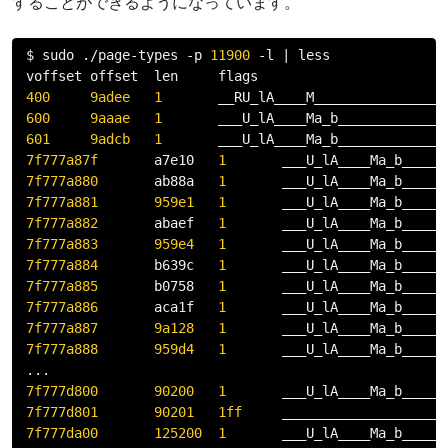
することができるようになっています。
$ sudo 
./
page
-
types 
-
p 
11900
-
l 
|
 less

400
9adee
1
600
9aaae
1
601
9adcb
1
7f777a87f
       a7e10   
1
       ___U_lA____Ma_b_____
7f777a880
       ab88a   
1
7f777a881
959e1
1
7f777a882
       abaef   
1
7f777a883
959e4
1
7f777a884
       b639c   
1
7f777a885
       b0758   
1
7f777a886
       aca1f   
1
7f777a887
9a128
1
7f777a888
959d4
1
...
7f777d800
90200
1
7f777d801
90201
1ff
7f777da00
125200
1