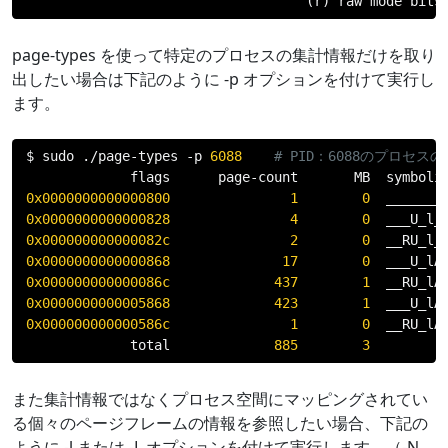
(
r
)
 raw mode bits
page-types を使って特定のプロセスの集計情報だけを取り
出したい場合は下記のように -p オプションを付けて実行し
ます。
$ sudo 
./
page
-
types 
-
p 
6088
# PID：6088のプロセ
             flags      page
-
count       MB  symboli
0x0000000000000800
1
0
0x0000000000000828
4
0
  ___U_l_
0x000000000000082c
2
0
  __RU_l_
0x0000000000000868
17
0
  ___U_lA
0x000000000000086c
437
1
  __RU_lA
0x0000000000005868
423
1
  ___U_lA
0x000000000000586c
1
0
  __RU_lA
             total             
885
3
また集計情報ではなくプロセス空間にマッピングされてい
る個々のページフレームの情報を参照したい場合、下記の
ように -l または -L オプションを付けて実行します。（-N