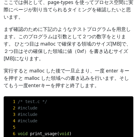
ここでは例として、page-types を使ってプロセス空間に実
際にページが割り当てられるタイミングを確認したいと思
います。
まず確認のために下記のようなテストプログラムを用意し
ます。このプログラムは引数として２つの数字をとりま
す。 ひとつ目は malloc で確保する領域のサイズ[MB]で、
２つ目はその確保した領域に値（0xf）を書き込むサイズ
[MB]になります。
実行すると malloc した後で一旦止まり、一度 enter キー
を押すと malloc した領域への書き込みを行います。そし
てもう一度enterキーを押すと終了します。
1
/* test.c */
2
#include
3
#include
4
#include
5
6
void
 print_usage
(
void
)