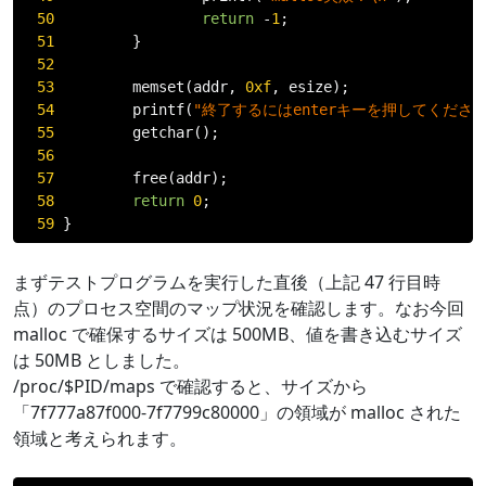
50
return
-
1
;
51
}
52
53
         memset
(
addr
,
0xf
,
 esize
);
54
         printf
(
"終了するにはenterキーを押してください
55
         getchar
();
56
57
         free
(
addr
);
58
return
0
;
59
}
まずテストプログラムを実行した直後（上記 47 行目時
点）のプロセス空間のマップ状況を確認します。なお今回
malloc で確保するサイズは 500MB、値を書き込むサイズ
は 50MB としました。
/proc/$PID/maps で確認すると、サイズから
「7f777a87f000-7f7799c80000」の領域が malloc された
領域と考えられます。