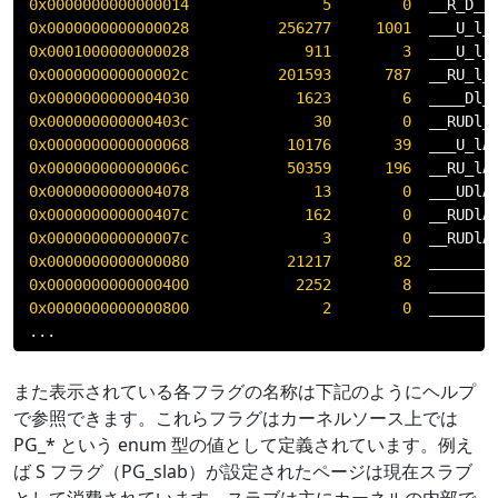
0x0000000000000014
5
0
  __R_D__
0x0000000000000028
256277
1001
  ___U_l_
0x0001000000000028
911
3
  ___U_l_
0x000000000000002c
201593
787
  __RU_l_
0x0000000000004030
1623
6
  ____Dl_
0x000000000000403c
30
0
  __RUDl_
0x0000000000000068
10176
39
  ___U_lA
0x000000000000006c
50359
196
  __RU_lA
0x0000000000004078
13
0
  ___UDlA
0x000000000000407c
162
0
  __RUDlA
0x000000000000007c
3
0
  __RUDlA
0x0000000000000080
21217
82
0x0000000000000400
2252
8
0x0000000000000800
2
0
...
また表示されている各フラグの名称は下記のようにヘルプ
で参照できます。これらフラグはカーネルソース上では
PG_* という enum 型の値として定義されています。例え
ば S フラグ（PG_slab）が設定されたページは現在スラブ