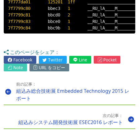
7f777da01
125201
1ff
     ____________________
7f7799c80
       bbec3   
1
7f7799c81
       bbcd0   
2
7f7799c83
       bbce0   
1
7f7799c84
       bbc9b   
1
       __RU_lA____M________
このページをシェア：
Facebook
Twitter
Line
Pocket
Note
URL をコピー
前の記事：
組込み総合技術展 Embedded Technology 2015 レ
ポート
次の記事：
組込みシステム開発技術展 ESEC2016 レポート