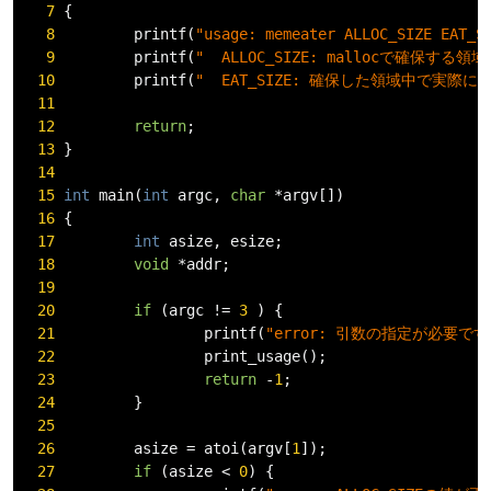
7
{
8
         printf
(
"usage: memeater ALLOC_SIZE EAT_S
9
         printf
(
"  ALLOC_SIZE: mallocで確保する領
10
         printf
(
"  EAT_SIZE: 確保した領域中で実際に
11
12
return
;
13
}
14
15
int
 main
(
int
 argc
,
char
*
argv
[])
16
{
17
int
 asize
,
 esize
;
18
void
*
addr
;
19
20
if
(
argc 
!=
3
)
{
21
                 printf
(
"error: 引数の指定が必要です
22
                 print_usage
();
23
return
-
1
;
24
}
25
26
         asize 
=
 atoi
(
argv
[
1
]);
27
if
(
asize 
<
0
)
{