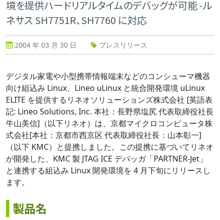
境を提供ハードリアルタイムのデバッグが可能 -ル
ネサス SH7751R、SH7760 に対応
2004 年 03 月 30 日
プレスリリース
デジタル家電や小型携帯情報端末などのコンシューマ機器
向け組込み Linux、Lineo uLinux と統合開発環境 uLinux
ELITE を提供するリネオソリューションズ株式会社 [英語表
記: Lineo Solutions, Inc. 本社：長野県塩尻 代表取締役社長
牛山美信]（以下リネオ）は、京都マイクロコンピュータ株
式会社[本社：京都市西京区 代表取締役社長：山本彰一]
（以下 KMC）と提携しました。この提携に基づいてリネオ
が開発した、KMC 製 JTAG ICE デバッガ「PARTNER-Jet」
と連携する組込み Linux 開発環境を 4 月下旬にリリースし
ます。
製品名