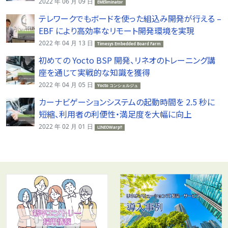
2022 年 06 月 09 日
EMEliminator
テレワークでもボードを使った組込み開発が行える –
EBF により高効率なリモート開発環境を実現
2022 年 04 月 13 日
Timesys Embedded Board Farm
初めての Yocto BSP 開発、リネオのトレーニング講
座を通じて実戦的な知識を獲得
2022 年 04 月 05 日
Yocto コンシェルジュ
カーナビゲーションシステムの起動時間を 2.5 秒に
短縮、利用者の利便性・満足度を大幅に向上
2022 年 02 月 01 日
LINEOWarp!!