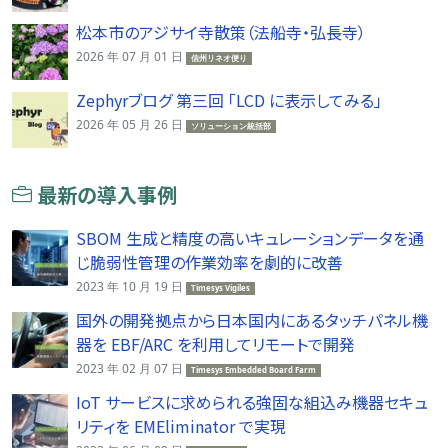
松本市のアジサイ寺散策（法船寺・弘長寺）
2026 年 07 月 01 日
信州リネオ便り
Zephyrブログ 第三回 「LCD に表示してみる」
2026 年 05 月 26 日
ソリューション統括部
最新の導入事例
SBOM 生成と精度の高いキュレーションデータを通
じ脆弱性管理の作業効率を劇的に改善
2023 年 10 月 19 日
Timesys Vigiles
国外の開発拠点から日本国内にあるタッチパネル機
器を EBF/ARC を利用してリモートで開発
2023 年 02 月 07 日
Timesys Embedded Board Farm
IoT サービスに求められる強固な組込み機器セキュ
リティを EMEliminator で実現