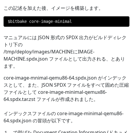
この記述を加えた後、イメージを構築します。
$bitbake core
-
image
-
minimal
マニュアルには JSON 形式の SPDX 出力がビルドディレク
トリ下の
/tmp/deploy/images/MACHINEにIMAGE-
MACHINE.spdx.json ファイルとして出力される、とあり
ます。
core-image-mnimal-qemu86-64.spdx.json がインデック
スとして、また、JSON SPDX ファイルをすべて固めた圧縮
ファイルとして core-image-minimal-qemux86-
64.spdx.tar.zst ファイルが作成されました。
インデックスファイルの core-image-minimal-qemu86-
64.spdx.json の冒頭が以下です。
１．で挙げた Document Creation Information (ドキュメ