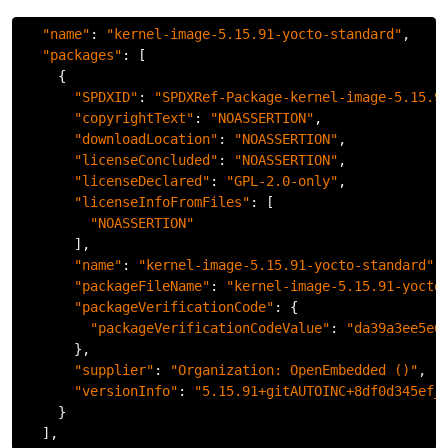
"name"
:
"kernel-image-5.15.91-yocto-standard"
,
"packages"
:
[
{
"SPDXID"
:
"SPDXRef-Package-kernel-image-5.15.9
"copyrightText"
:
"NOASSERTION"
,
"downloadLocation"
:
"NOASSERTION"
,
"licenseConcluded"
:
"NOASSERTION"
,
"licenseDeclared"
:
"GPL-2.0-only"
,
"licenseInfoFromFiles"
:
[
"NOASSERTION"
],
"name"
:
"kernel-image-5.15.91-yocto-standard"
,
"packageFileName"
:
"kernel-image-5.15.91-yocto
"packageVerificationCode"
:
{
"packageVerificationCodeValue"
:
"da39a3ee5e6
},
"supplier"
:
"Organization: OpenEmbedded ()"
,
"versionInfo"
:
"5.15.91+gitAUTOINC+8df0d345ef_
}
],