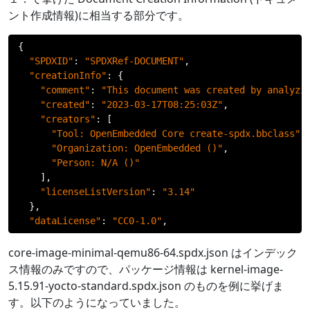
ント作成情報)に相当する部分です。
{
"SPDXID"
:
"SPDXRef-DOCUMENT"
,
"creationInfo"
:
{
"comment"
:
"This document was created by analyzi
"created"
:
"2023-03-17T08:25:03Z"
,
"creators"
:
[
"Tool: OpenEmbedded Core create-spdx.bbclass"
,
"Organization: OpenEmbedded ()"
,
"Person: N/A ()"
],
"licenseListVersion"
:
"3.14"
},
"dataLicense"
:
"CC0-1.0"
,
core-image-minimal-qemu86-64.spdx.json はインデック
ス情報のみですので、パッケージ情報は kernel-image-
5.15.91-yocto-standard.spdx.json のものを例に挙げま
す。以下のようになっていました。