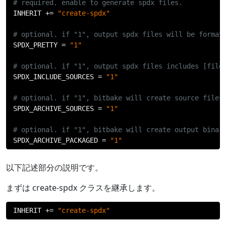
# required. enable to generate spdx files.
INHERIT 
+=
"create-spdx"
# optional. if "1", output spdx files will be format
SPDX_PRETTY 
=
"1"
# optional. if "1", output spdx files includes [file
SPDX_INCLUDE_SOURCES 
=
"1"
# optional. if "1", bitbake will create source files
SPDX_ARCHIVE_SOURCES 
=
"1"
# optional. if "1", bitbake will create output binar
SPDX_ARCHIVE_PACKAGED 
=
"1"
以下記述部分の説明です。
まずは create-spdx クラスを継承します。
INHERIT 
+=
"create-spdx"