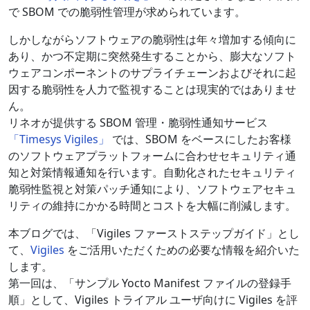
で SBOM での脆弱性管理が求められています。
しかしながらソフトウェアの脆弱性は年々増加する傾向に
あり、かつ不定期に突然発生することから、膨大なソフト
ウェアコンポーネントのサプライチェーンおよびそれに起
因する脆弱性を人力で監視することは現実的ではありませ
ん。
リネオが提供する SBOM 管理・脆弱性通知サービス
「Timesys Vigiles」
では、
SBOM をベースにしたお客様
のソフトウェアプラットフォームに合わせセキュリティ通
知と対策情報通知を行います。自動化されたセキュリティ
脆弱性監視と対策パッチ通知により、ソフトウェアセキュ
リティの維持にかかる時間とコストを大幅に削減します。
本ブログでは、「Vigiles ファーストステップガイド」とし
て、
Vigiles
をご活用いただくための必要な情報を紹介いた
します。
第一回は、「サンプル Yocto Manifest ファイルの登録手
順」として、Vigiles トライアル ユーザ向けに Vigiles を評