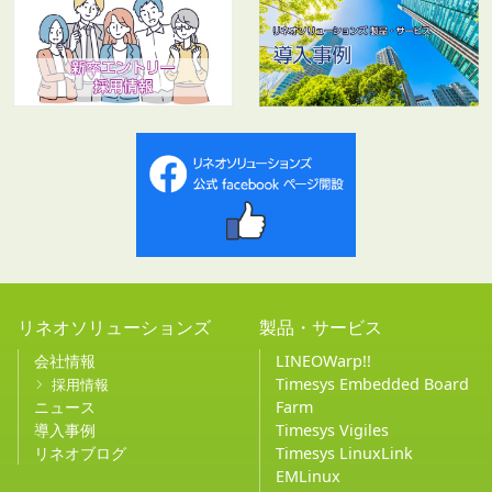
リネオソリューションズ
製品・サービス
会社情報
LINEOWarp!!
Timesys Embedded Board
採用情報
ニュース
Farm
導入事例
Timesys Vigiles
リネオブログ
Timesys LinuxLink
EMLinux