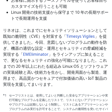
お客様に開示するソースファイルを使ってお客様自ら
カスタマイズを行うことも可能
Linux 開発の技術支援から保守まで 10 年の長期サポー
トで長期運用を支援
リネオは、これまでにセキュリティソリューションとして
既知の脆弱性（CVE）を対策する「
Timesys Vigiles
」を提
供してきました。今回、意図しないプログラムの動作を防
ぎ、機器の適切な設定・運用とセキュリティの脅威軽減を
実現する「
EMEliminator
」をラインアップに加えること
で、更なるセキュリティの強化が可能になりました。これ
までの 20 年以上にわたる組込み Linux OS とソフトウェア
の実装経験と高い技術力を生かし、開発局面から製造、運
用まで、高品質かつセキュアで付加価値の高い IoT 製品の
実現を支援してまいります。
*1
セーフリストとは、使用してよいと判断した安全なアプリケーションや実
行可能なプログラムを定義したリストで、リストにないアプリケーション
やプログラムは起動しないよう制限し、リストにあるアプリケーションや
プログラムのみ実行を許可することで、システムの脆弱性を突いたサイバ