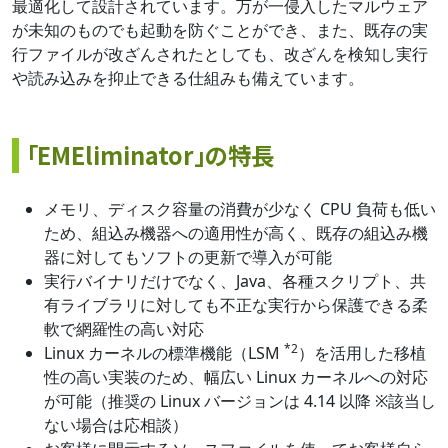
最適化して設計されています。万が一侵入したマルウェア
が未知のものでも起動を防ぐことができ、また、既存の実
行ファイルが改ざんされたとしても、改ざんを検知し実行
や読み込みを抑止できる仕組みも備えています。
「EMEliminator」の特長
メモリ、ディスク容量の消費が少なく CPU 負荷も低い
ため、組込み機器への適用性が高く、既存の組込み機
器に対してもソフトの更新で導入が可能
実行バイナリだけでなく、Java、各種スクリプト、共
有ライブラリに対しても不正な実行から保護できる柔
軟で網羅性の高い対応
*2
Linux カーネルの標準機能（LSM
）を活用した移植
性の高い実装のため、幅広い Linux カーネルへの対応
が可能（推奨の Linux バージョンは 4.14 以降 ※該当し
ない場合は応相談）