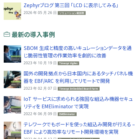
Zephyrブログ 第三回 「LCD に表示してみる」
2026 年 05 月 26 日
ソリューション統括部
最新の導入事例
SBOM 生成と精度の高いキュレーションデータを通
じ脆弱性管理の作業効率を劇的に改善
2023 年 10 月 19 日
Timesys Vigiles
国外の開発拠点から日本国内にあるタッチパネル機
器を EBF/ARC を利用してリモートで開発
2023 年 02 月 07 日
Timesys Embedded Board Farm
IoT サービスに求められる強固な組込み機器セキュ
リティを EMEliminator で実現
2022 年 06 月 09 日
EMEliminator
テレワークでもボードを使った組込み開発が行える –
EBF により高効率なリモート開発環境を実現