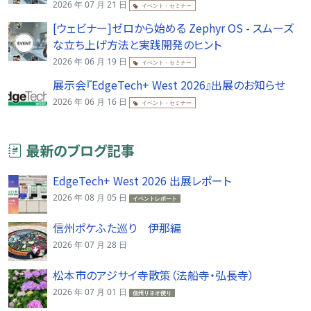
2026 年 07 月 21 日
イベント・セミナー
[ウェビナー]ゼロから始める Zephyr OS - スムーズ
な立ち上げ方法と実践開発のヒント
2026 年 06 月 19 日
イベント・セミナー
展示会『EdgeTech+ West 2026』出展のお知らせ
2026 年 06 月 16 日
イベント・セミナー
最新のブログ記事
EdgeTech+ West 2026 出展レポート
2026 年 08 月 05 日
イベントレポート
信州ポケふた巡り 伊那編
2026 年 07 月 28 日
松本市のアジサイ寺散策（法船寺・弘長寺）
2026 年 07 月 01 日
信州リネオ便り