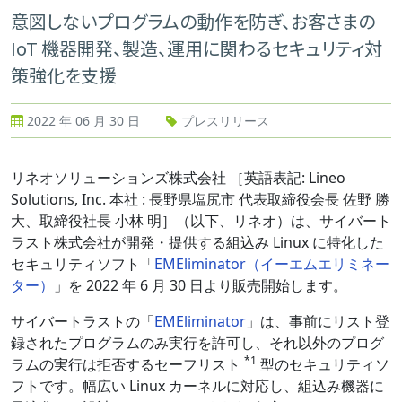
意図しないプログラムの動作を防ぎ、お客さまの
IoT 機器開発、製造、運用に関わるセキュリティ対
策強化を支援
2022 年 06 月 30 日
プレスリリース
リネオソリューションズ株式会社 ［英語表記: Lineo
Solutions, Inc. 本社 : 長野県塩尻市 代表取締役会長 佐野 勝
大、取締役社長 小林 明］（以下、リネオ）は、サイバート
ラスト株式会社が開発・提供する組込み Linux に特化した
セキュリティソフト「
EMEliminator（イーエムエリミネー
ター）
」を 2022 年 6 月 30 日より販売開始します。
サイバートラストの「
EMEliminator
」は、事前にリスト登
録されたプログラムのみ実行を許可し、それ以外のプログ
*1
ラムの実行は拒否するセーフリスト
型のセキュリティソ
フトです。幅広い Linux カーネルに対応し、組込み機器に