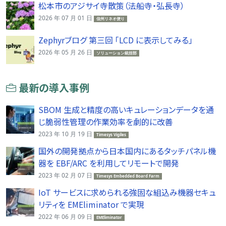
松本市のアジサイ寺散策（法船寺・弘長寺）
2026 年 07 月 01 日
信州リネオ便り
Zephyrブログ 第三回 「LCD に表示してみる」
2026 年 05 月 26 日
ソリューション統括部
最新の導入事例
SBOM 生成と精度の高いキュレーションデータを通
じ脆弱性管理の作業効率を劇的に改善
2023 年 10 月 19 日
Timesys Vigiles
国外の開発拠点から日本国内にあるタッチパネル機
器を EBF/ARC を利用してリモートで開発
2023 年 02 月 07 日
Timesys Embedded Board Farm
IoT サービスに求められる強固な組込み機器セキュ
リティを EMEliminator で実現
2022 年 06 月 09 日
EMEliminator