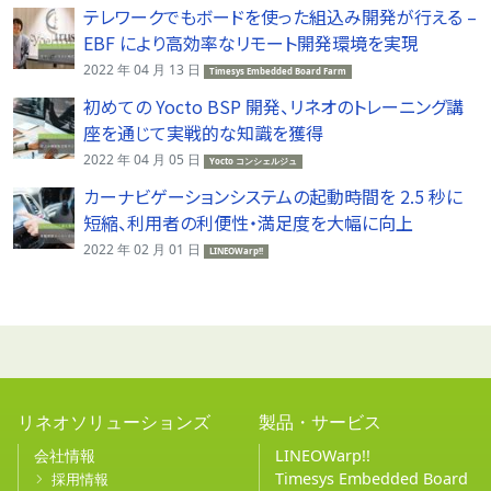
テレワークでもボードを使った組込み開発が行える –
EBF により高効率なリモート開発環境を実現
2022 年 04 月 13 日
Timesys Embedded Board Farm
初めての Yocto BSP 開発、リネオのトレーニング講
座を通じて実戦的な知識を獲得
2022 年 04 月 05 日
Yocto コンシェルジュ
カーナビゲーションシステムの起動時間を 2.5 秒に
短縮、利用者の利便性・満足度を大幅に向上
2022 年 02 月 01 日
LINEOWarp!!
リネオソリューションズ
製品・サービス
会社情報
LINEOWarp!!
Timesys Embedded Board
採用情報