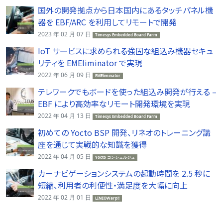
国外の開発拠点から日本国内にあるタッチパネル機
器を EBF/ARC を利用してリモートで開発
2023 年 02 月 07 日
Timesys Embedded Board Farm
IoT サービスに求められる強固な組込み機器セキュ
リティを EMEliminator で実現
2022 年 06 月 09 日
EMEliminator
テレワークでもボードを使った組込み開発が行える –
EBF により高効率なリモート開発環境を実現
2022 年 04 月 13 日
Timesys Embedded Board Farm
初めての Yocto BSP 開発、リネオのトレーニング講
座を通じて実戦的な知識を獲得
2022 年 04 月 05 日
Yocto コンシェルジュ
カーナビゲーションシステムの起動時間を 2.5 秒に
短縮、利用者の利便性・満足度を大幅に向上
2022 年 02 月 01 日
LINEOWarp!!