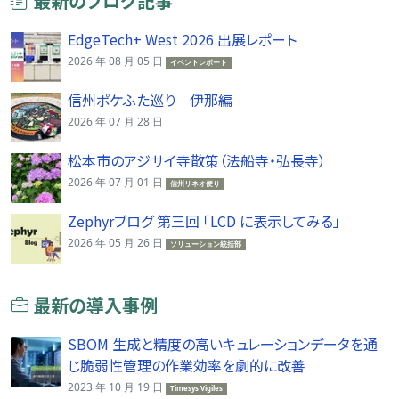
最新のブログ記事
EdgeTech+ West 2026 出展レポート
2026 年 08 月 05 日
イベントレポート
信州ポケふた巡り 伊那編
2026 年 07 月 28 日
松本市のアジサイ寺散策（法船寺・弘長寺）
2026 年 07 月 01 日
信州リネオ便り
Zephyrブログ 第三回 「LCD に表示してみる」
2026 年 05 月 26 日
ソリューション統括部
最新の導入事例
SBOM 生成と精度の高いキュレーションデータを通
じ脆弱性管理の作業効率を劇的に改善
2023 年 10 月 19 日
Timesys Vigiles