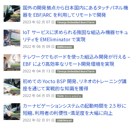
国外の開発拠点から日本国内にあるタッチパネル機
器を EBF/ARC を利用してリモートで開発
2023 年 02 月 07 日
Timesys Embedded Board Farm
IoT サービスに求められる強固な組込み機器セキュ
リティを EMEliminator で実現
2022 年 06 月 09 日
EMEliminator
テレワークでもボードを使った組込み開発が行える –
EBF により高効率なリモート開発環境を実現
2022 年 04 月 13 日
Timesys Embedded Board Farm
初めての Yocto BSP 開発、リネオのトレーニング講
座を通じて実戦的な知識を獲得
2022 年 04 月 05 日
Yocto コンシェルジュ
カーナビゲーションシステムの起動時間を 2.5 秒に
短縮、利用者の利便性・満足度を大幅に向上
2022 年 02 月 01 日
LINEOWarp!!