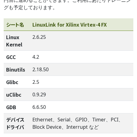
グも予定しております。
シート名
LinuxLink for Xilinx Virtex-4 FX
Linux
2.6.25
Kernel
GCC
4.2
Binutils
2.18.50
Glibc
2.5
uClibc
0.9.29
GDB
6.6.50
デバイス
Ethernet、Serial、GPIO、Timer、PCI、
ドライバ
Block Device、Interrupt など