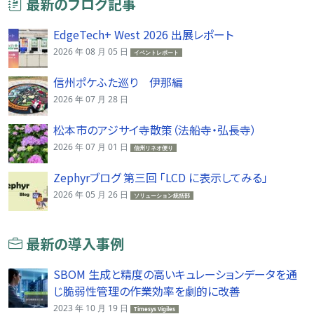
最新のブログ記事
EdgeTech+ West 2026 出展レポート
2026 年 08 月 05 日
イベントレポート
信州ポケふた巡り 伊那編
2026 年 07 月 28 日
松本市のアジサイ寺散策（法船寺・弘長寺）
2026 年 07 月 01 日
信州リネオ便り
Zephyrブログ 第三回 「LCD に表示してみる」
2026 年 05 月 26 日
ソリューション統括部
最新の導入事例
SBOM 生成と精度の高いキュレーションデータを通
じ脆弱性管理の作業効率を劇的に改善
2023 年 10 月 19 日
Timesys Vigiles