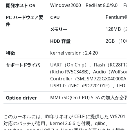
開発ホスト OS
Windows2000 RedHat 8.0/9.0 Fed
PC ハードウェア要
CPU
Pentium
件
メモリー
128MB（
HDD 容量
2GB （10
特徴
kernel version : 2.4.20
サポートドライバ
UART（On Chip）、Flash（RC28F128
(Richo RV5C348B)、Audio（Wolfson
Controller（SMI SM722GX040000
USB1.0（NEC uPD720101F）、LED (G
Option driver
MMC/SD(On CPU) SDA の加入が必要
このカーネルには、昨年リネオが CELF に提供した Vr5701
対応のパッチが適用。kernel 2.6.6 も付属。glibc、