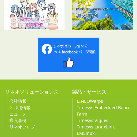
リネオソリューションズ
製品・サービス
会社情報
LINEOWarp!!
Timesys Embedded Board
採用情報
ニュース
Farm
導入事例
Timesys Vigiles
リネオブログ
Timesys LinuxLink
EMLinux