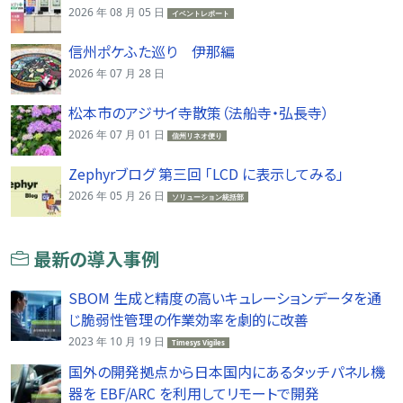
2026 年 08 月 05 日
イベントレポート
信州ポケふた巡り 伊那編
2026 年 07 月 28 日
松本市のアジサイ寺散策（法船寺・弘長寺）
2026 年 07 月 01 日
信州リネオ便り
Zephyrブログ 第三回 「LCD に表示してみる」
2026 年 05 月 26 日
ソリューション統括部
最新の導入事例
SBOM 生成と精度の高いキュレーションデータを通
じ脆弱性管理の作業効率を劇的に改善
2023 年 10 月 19 日
Timesys Vigiles
国外の開発拠点から日本国内にあるタッチパネル機
器を EBF/ARC を利用してリモートで開発