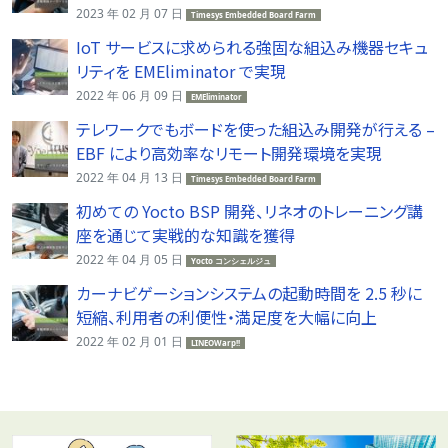
2023 年 02 月 07 日
Timesys Embedded Board Farm
IoT サービスに求められる強固な組込み機器セキュ
リティを EMEliminator で実現
2022 年 06 月 09 日
EMEliminator
テレワークでもボードを使った組込み開発が行える –
EBF により高効率なリモート開発環境を実現
2022 年 04 月 13 日
Timesys Embedded Board Farm
初めての Yocto BSP 開発、リネオのトレーニング講
座を通じて実戦的な知識を獲得
2022 年 04 月 05 日
Yocto コンシェルジュ
カーナビゲーションシステムの起動時間を 2.5 秒に
短縮、利用者の利便性・満足度を大幅に向上
2022 年 02 月 01 日
LINEOWarp!!