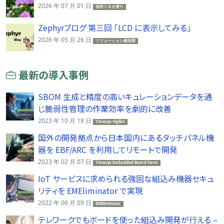
2026 年 07 月 01 日
信州リネオ便り
Zephyrブログ 第三回 「LCD に表示してみる」
2026 年 05 月 26 日
ソリューション統括部
最新の導入事例
SBOM 生成と精度の高いキュレーションデータを通
じ脆弱性管理の作業効率を劇的に改善
2023 年 10 月 19 日
Timesys Vigiles
国外の開発拠点から日本国内にあるタッチパネル機
器を EBF/ARC を利用してリモートで開発
2023 年 02 月 07 日
Timesys Embedded Board Farm
IoT サービスに求められる強固な組込み機器セキュ
リティを EMEliminator で実現
2022 年 06 月 09 日
EMEliminator
テレワークでもボードを使った組込み開発が行える –