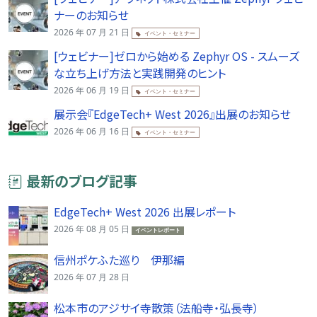
ナーのお知らせ
2026 年 07 月 21 日
イベント・セミナー
[ウェビナー]ゼロから始める Zephyr OS - スムーズ
な立ち上げ方法と実践開発のヒント
2026 年 06 月 19 日
イベント・セミナー
展示会『EdgeTech+ West 2026』出展のお知らせ
2026 年 06 月 16 日
イベント・セミナー
最新のブログ記事
EdgeTech+ West 2026 出展レポート
2026 年 08 月 05 日
イベントレポート
信州ポケふた巡り 伊那編
2026 年 07 月 28 日
松本市のアジサイ寺散策（法船寺・弘長寺）