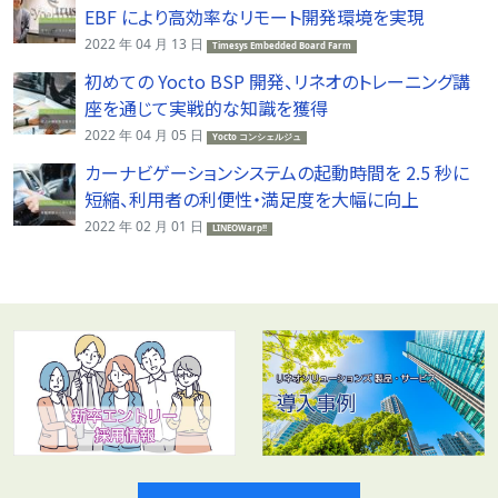
EBF により高効率なリモート開発環境を実現
2022 年 04 月 13 日
Timesys Embedded Board Farm
初めての Yocto BSP 開発、リネオのトレーニング講
座を通じて実戦的な知識を獲得
2022 年 04 月 05 日
Yocto コンシェルジュ
カーナビゲーションシステムの起動時間を 2.5 秒に
短縮、利用者の利便性・満足度を大幅に向上
2022 年 02 月 01 日
LINEOWarp!!