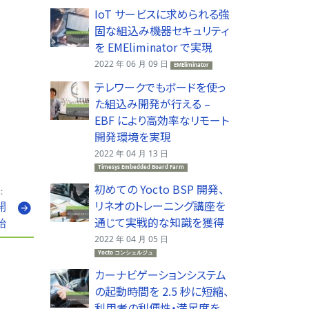
IoT サービスに求められる強
固な組込み機器セキュリティ
を EMEliminator で実現
2022 年 06 月 09 日
EMEliminator
テレワークでもボードを使っ
た組込み開発が行える –
EBF により高効率なリモート
開発環境を実現
2022 年 04 月 13 日
Timesys Embedded Board Farm
初めての Yocto BSP 開発、
：
リネオのトレーニング講座を
開
通じて実戦的な知識を獲得
始
2022 年 04 月 05 日
Yocto コンシェルジュ
カーナビゲーションシステム
の起動時間を 2.5 秒に短縮、
利用者の利便性・満足度を