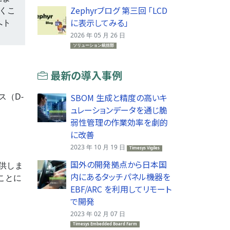
Zephyrブログ 第三回 「LCD
ゆくこ
に表示してみる」
へト
2026 年 05 月 26 日
ソリューション統括部
最新の導入事例
ス（D-
SBOM 生成と精度の高いキ
ュレーションデータを通じ脆
弱性管理の作業効率を劇的
に改善
2023 年 10 月 19 日
Timesys Vigiles
国外の開発拠点から日本国
提供しま
内にあるタッチパネル機器を
ことに
EBF/ARC を利用してリモート
で開発
2023 年 02 月 07 日
Timesys Embedded Board Farm