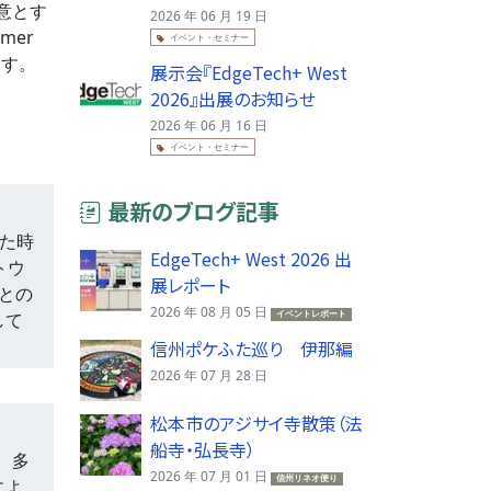
得意とす
2026 年 06 月 19 日
mer
イベント・セミナー
ます。
展示会『EdgeTech+ West
2026』出展のお知らせ
2026 年 06 月 16 日
イベント・セミナー
最新のブログ記事
いた時
EdgeTech+ West 2026 出
トウ
展レポート
社との
2026 年 08 月 05 日
して
イベントレポート
信州ポケふた巡り 伊那編
2026 年 07 月 28 日
松本市のアジサイ寺散策（法
船寺・弘長寺）
発、多
2026 年 07 月 01 日
信州リネオ便り
によ