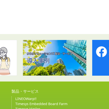
製品・サービス
LINEOWarp!!
Timesys Embedded Board Farm
Timesys Vigiles