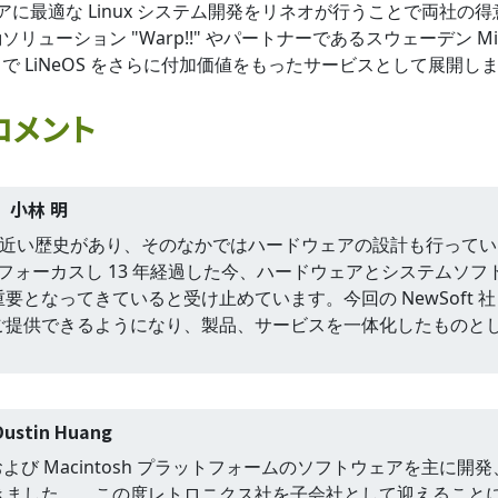
ェアに最適な Linux システム開発をリネオが行うことで両社の
ーション "Warp!!" やパートナーであるスウェーデン Mi
 LiNeOS をさらに付加価値をもったサービスとして展開し
コメント
 小林 明
 年近い歴史があり、そのなかではハードウェアの設計も行って
x にフォーカスし 13 年経過した今、ハードウェアとシステムソフ
となってきていると受け止めています。今回の NewSoft 
ご提供できるようになり、製品、サービスを一体化したものと
Dustin Huang
および Macintosh プラットフォームのソフトウェアを主に開
きました。 この度レトロニクス社を子会社として迎えること