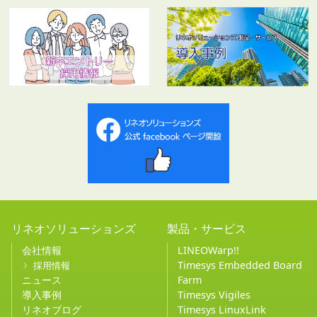
リネオソリューションズ
製品・サービス
会社情報
LINEOWarp!!
Timesys Embedded Board
採用情報
ニュース
Farm
導入事例
Timesys Vigiles
リネオブログ
Timesys LinuxLink