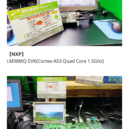
【NXP】
i.MX8MQ EVK(Cortex-A53 Quad Core 1.5Ghz)