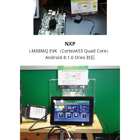
NXP
i.MX8MQ EVK（CortexA53 Quad Core）
Android 8.1.0 Oreo 対応