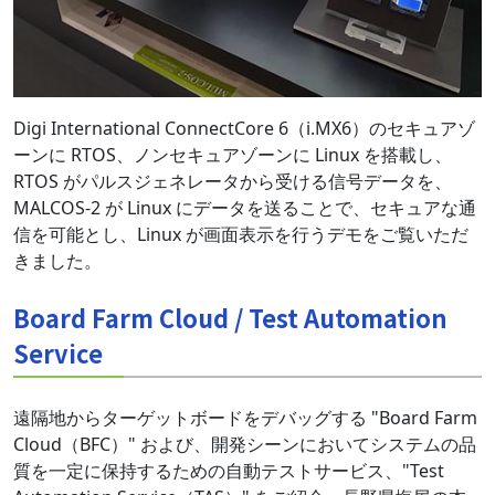
Digi International ConnectCore 6（i.MX6）のセキュアゾ
ーンに RTOS、ノンセキュアゾーンに Linux を搭載し、
RTOS がパルスジェネレータから受ける信号データを、
MALCOS-2 が Linux にデータを送ることで、セキュアな通
信を可能とし、Linux が画面表示を行うデモをご覧いただ
きました。
Board Farm Cloud / Test Automation
Service
遠隔地からターゲットボードをデバッグする "Board Farm
Cloud（BFC）" および、開発シーンにおいてシステムの品
質を一定に保持するための自動テストサービス、"Test