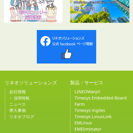
リネオソリューションズ
製品・サービス
会社情報
LINEOWarp!!
Timesys Embedded Board
採用情報
ニュース
Farm
導入事例
Timesys Vigiles
リネオブログ
Timesys LinuxLink
EMLinux
EMEliminator