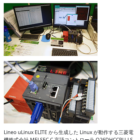
Lineo uLinux ELITE から生成した Linux が動作する三菱電
機株式会社 MELSEC C 言語コントローラ Q26DHCCPU-LS