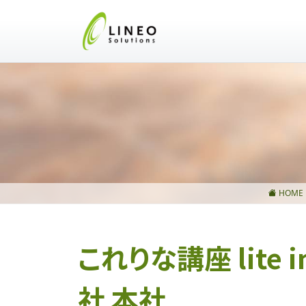
HOME
これりな講座 lite 
社 本社