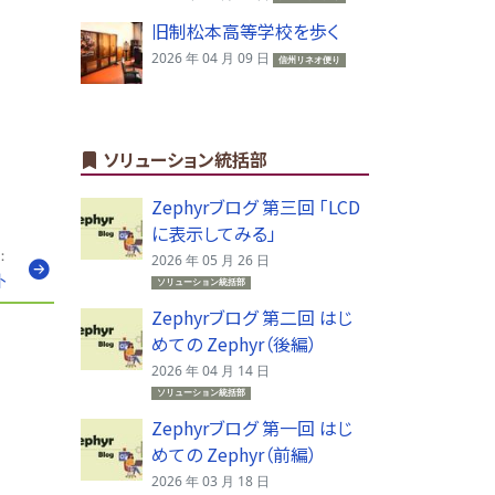
旧制松本高等学校を歩く
2026 年 04 月 09 日
信州リネオ便り
ソリューション統括部
Zephyrブログ 第三回 「LCD
に表示してみる」
：
2026 年 05 月 26 日
ト
ソリューション統括部
Zephyrブログ 第二回 はじ
めての Zephyr（後編）
2026 年 04 月 14 日
ソリューション統括部
Zephyrブログ 第一回 はじ
めての Zephyr（前編）
2026 年 03 月 18 日