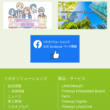
リネオソリューションズ
製品・サービス
会社情報
LINEOWarp!!
Timesys Embedded Board
採用情報
ニュース
Farm
導入事例
Timesys Vigiles
リネオブログ
Timesys LinuxLink