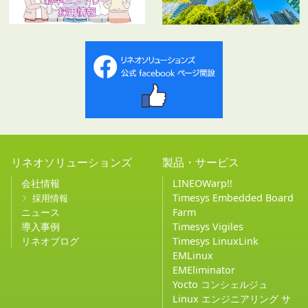
リネオソリューションズ
製品・サービス
会社情報
LINEOWarp!!
Timesys Embedded Board
採用情報
ニュース
Farm
導入事例
Timesys Vigiles
リネオブログ
Timesys LinuxLink
EMLinux
EMEliminator
Yocto コンシェルジュ
Linux エンジニアリング サ