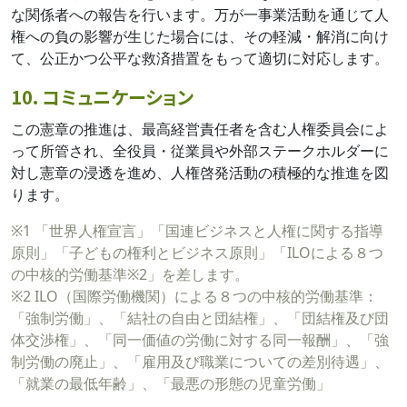
な関係者への報告を行います。万が一事業活動を通じて人
権への負の影響が生じた場合には、その軽減・解消に向け
て、公正かつ公平な救済措置をもって適切に対応します。
10. コミュニケーション
この憲章の推進は、最高経営責任者を含む人権委員会によ
って所管され、全役員・従業員や外部ステークホルダーに
対し憲章の浸透を進め、人権啓発活動の積極的な推進を図
ります。
※1 「世界人権宣言」「国連ビジネスと人権に関する指導
原則」「子どもの権利とビジネス原則」「ILOによる８つ
の中核的労働基準※2」を差します。
※2 ILO（国際労働機関）による８つの中核的労働基準：
「強制労働」、「結社の自由と団結権」、「団結権及び団
体交渉権」、「同一価値の労働に対する同一報酬」、「強
制労働の廃止」、「雇用及び職業についての差別待遇」、
「就業の最低年齢」、「最悪の形態の児童労働」